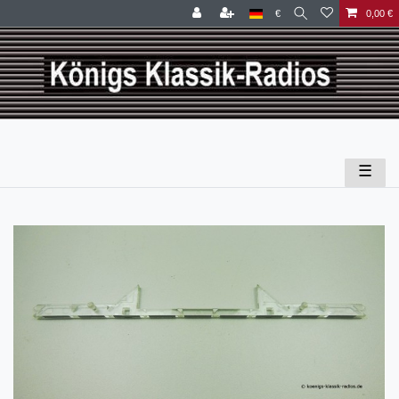
€
0,00 €
☰