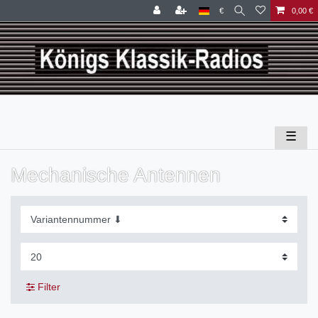
€
0,00 €
☰
Mechanische Antennen
Filter