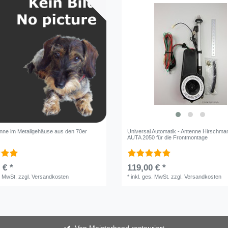
nne im Metallgehäuse aus den 70er
Universal Automatik - Antenne Hirschma
AUTA 2050 für die Frontmontage
 € *
119,00 € *
. MwSt.
zzgl.
Versandkosten
*
inkl. ges. MwSt.
zzgl.
Versandkosten