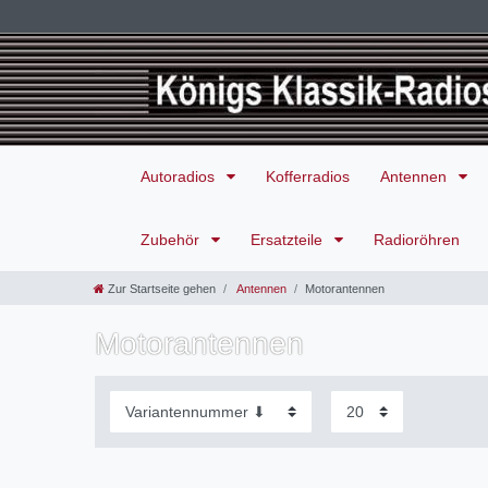
Autoradios
Kofferradios
Antennen
Zubehör
Ersatzteile
Radioröhren
Zur Startseite gehen
Antennen
Motorantennen
Motorantennen