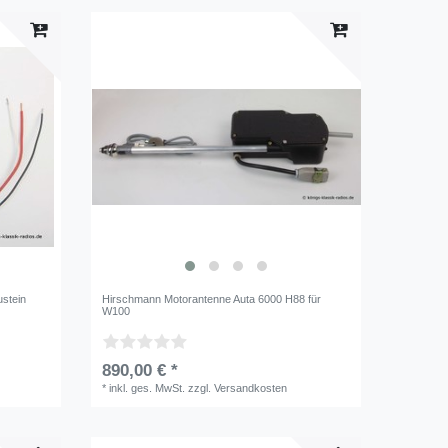
stein
Hirschmann Motorantenne Auta 6000 H88 für
W100
890,00 € *
*
inkl. ges. MwSt.
zzgl.
Versandkosten