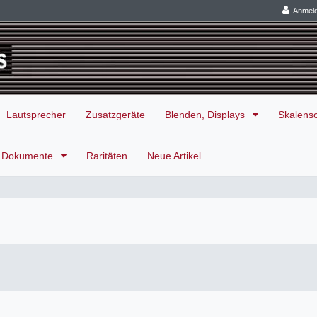
Anmel
Lautsprecher
Zusatzgeräte
Blenden, Displays
Skalens
Dokumente
Raritäten
Neue Artikel