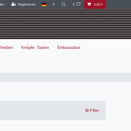
den
Registrieren
€
0
0,00 €
cheiben
Knöpfe, Tasten
Einbausätze
Filter