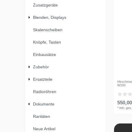
Zusatzgeräte
Blenden, Displays
Skalenscheiben
Knöpfe, Tasten
Einbausätze
Zubehör
Ersatzteile
Hirschman
W100
Radioröhren
550,00
Dokumente
*
inkl. ges
Raritäten
Neue Artikel