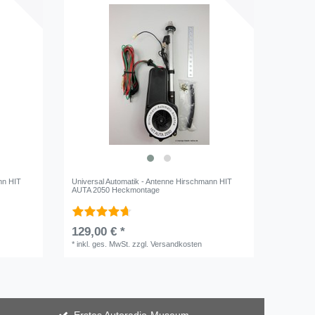
nn HIT
Universal Automatik - Antenne Hirschmann HIT
AUTA 2050 Heckmontage
129,00 € *
*
inkl. ges. MwSt.
zzgl.
Versandkosten