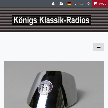
€
0,00 €
☰