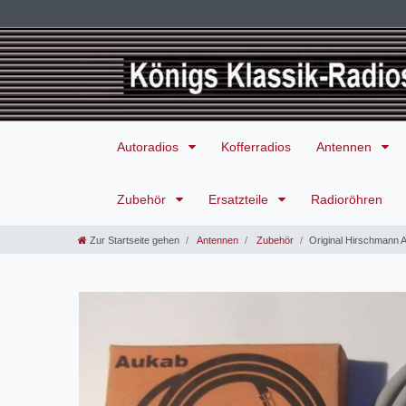
Autoradios
Kofferradios
Antennen
Zubehör
Ersatzteile
Radioröhren
Zur Startseite gehen
Antennen
Zubehör
Original Hirschmann 