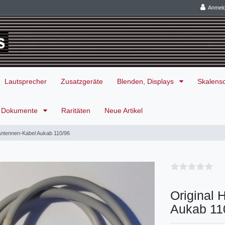
Anmel
Lautsprecher
Zusatzgeräte
Blenden, Displays
Skalens
Dokumente
Raritäten
Neue Artikel
Antennen-Kabel Aukab 110/96
Original
Aukab 11