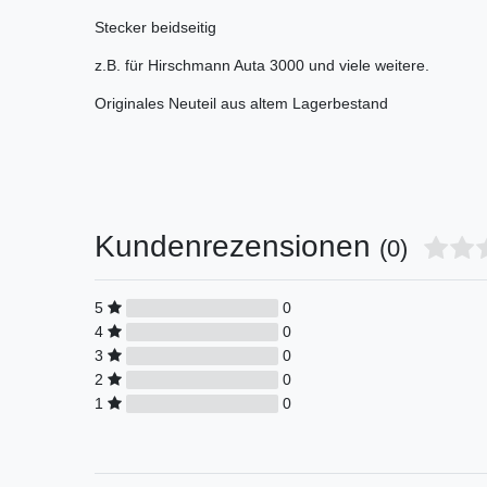
Stecker beidseitig
z.B. für Hirschmann Auta 3000 und viele weitere.
Originales Neuteil aus altem Lagerbestand
Kundenrezensionen
(0)
5
0
4
0
3
0
2
0
1
0