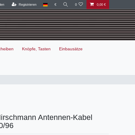
den
Registrieren
€
0
0,00 €
cheiben
Knöpfe, Tasten
Einbausätze
 Hirschmann Antennen-Kabel
0/96