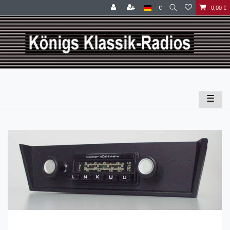
€
0,00 €
☰