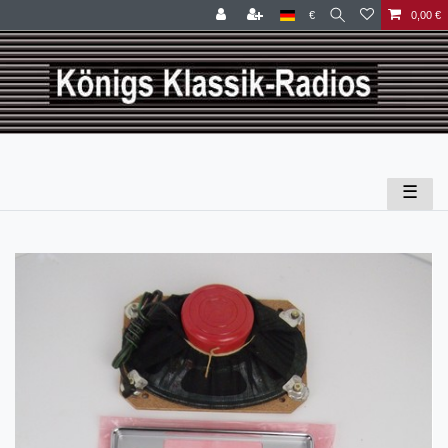
€
0,00 €
☰