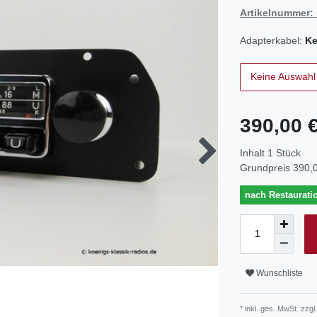
Artikelnummer:
Adapterkabel:
Ke
Keine Auswahl
390,00 
Inhalt
1
Stück
Grundpreis
390,0
nach Restaurati
Wunschliste
* inkl. ges. MwSt. zzgl