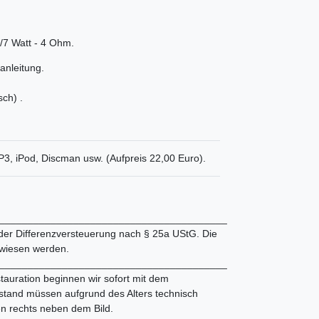
/7 Watt - 4 Ohm.
anleitung.
sch) .
P3, iPod, Discman usw. (Aufpreis 22,00 Euro).
________________________________________
 der Differenzversteuerung nach § 25a UStG. Die
wiesen werden.
________________________________________
tauration beginnen wir sofort mit dem
tand müssen aufgrund des Alters technisch
en rechts neben dem Bild.