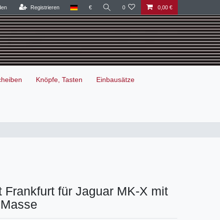
den
Registrieren
€
0
0,00 €
cheiben
Knöpfe, Tasten
Einbausätze
 Frankfurt für Jaguar MK-X mit
 Masse