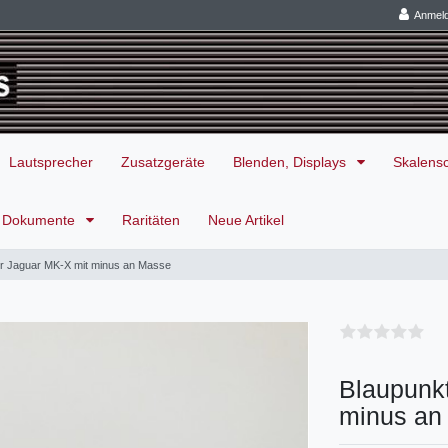
Anmel
Lautsprecher
Zusatzgeräte
Blenden, Displays
Skalens
Dokumente
Raritäten
Neue Artikel
für Jaguar MK-X mit minus an Masse
Blaupunkt
minus an