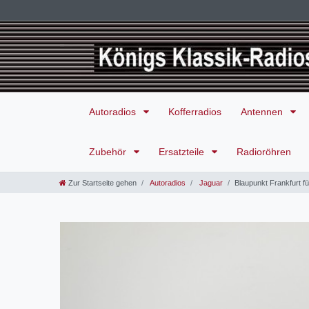
Autoradios
Kofferradios
Antennen
Zubehör
Ersatzteile
Radioröhren
Zur Startseite gehen
Autoradios
Jaguar
Blaupunkt Frankfurt 