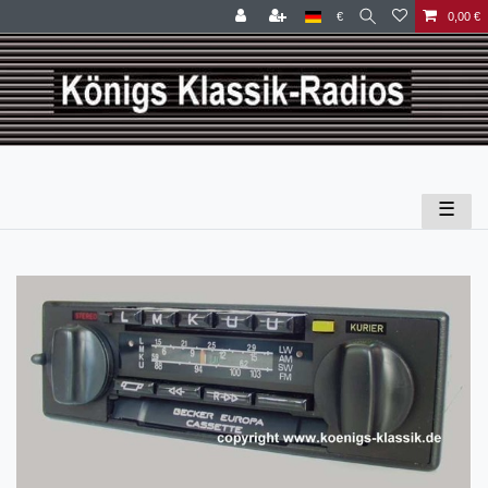
€
0,00 €
☰