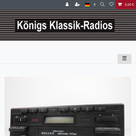
€
0,00 €
☰