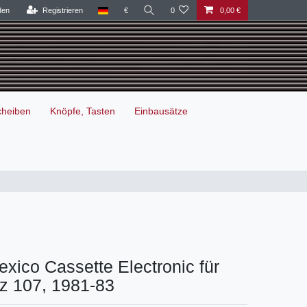
den
Registrieren
€
0
0,00 €
cheiben
Knöpfe, Tasten
Einbausätze
xico Cassette Electronic für
z 107, 1981-83