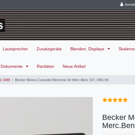
Anmel
Lautsprecher
Zusatzgeräte
Blenden, Displays
Skalens
Dokumente
Raritäten
Neue Artikel
1-1989
Becker Mexico Cassette Electronic für Merc.Benz 107, 1981-83
Becker Me
Merc.Ben