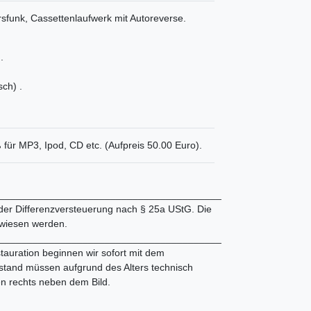
sfunk, Cassettenlaufwerk mit Autoreverse.
.
sch) .
 für MP3, Ipod, CD etc. (Aufpreis 50.00 Euro).
________________________________________
 der Differenzversteuerung nach § 25a UStG. Die
wiesen werden.
________________________________________
tauration beginnen wir sofort mit dem
tand müssen aufgrund des Alters technisch
en rechts neben dem Bild.