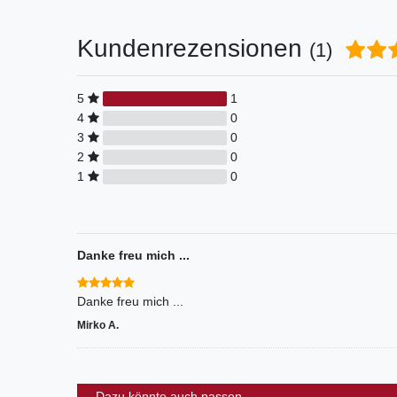
Kundenrezensionen
(1)
5
1
4
0
3
0
2
0
1
0
Danke freu mich ...
Danke freu mich ...
Mirko A.
Dazu könnte auch passen...