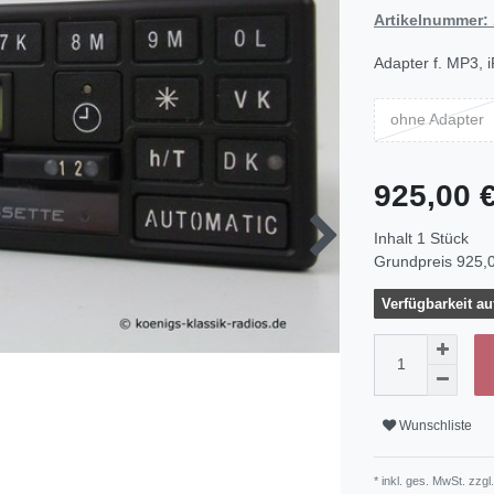
Artikelnummer:
Adapter f. MP3, 
ohne Adapter
925,00 
Inhalt
1
Stück
Grundpreis
925,0
Verfügbarkeit au
Wunschliste
* inkl. ges. MwSt. zzgl