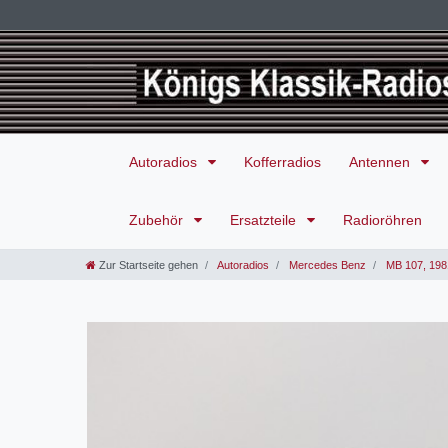
Autoradios
Kofferradios
Antennen
Zubehör
Ersatzteile
Radioröhren
Zur Startseite gehen
Autoradios
Mercedes Benz
MB 107, 198