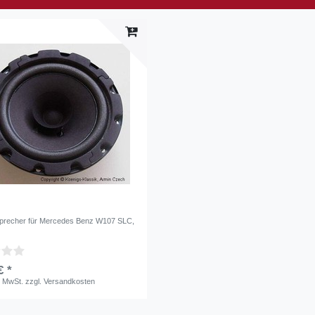
precher für Mercedes Benz W107 SLC,
€ *
. MwSt.
zzgl.
Versandkosten