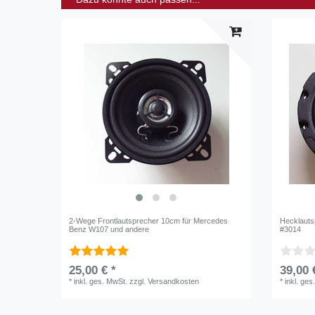
2-Wege Frontlautsprecher 10cm für Mercedes
Hecklauts
Benz W107 und andere
#3014
25,00 € *
39,00 
*
inkl. ges. MwSt.
zzgl.
Versandkosten
*
inkl. ges