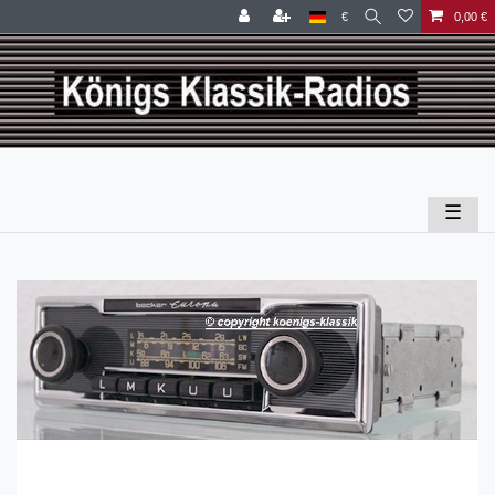
€
0,00 €
☰