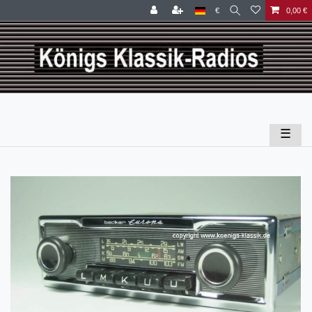
€
0,00 €
☰