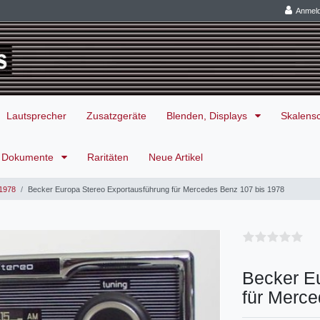
Anmel
Lautsprecher
Zusatzgeräte
Blenden, Displays
Skalens
Dokumente
Raritäten
Neue Artikel
 1978
Becker Europa Stereo Exportausführung für Mercedes Benz 107 bis 1978
Becker E
für Merc