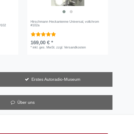
Hirschmann Heckantenne Universal, vollchrom
#102
#102a
169,00 € *
*
inkl. ges. MwSt.
zzgl.
Versandkosten
Erstes Autoradio-Museum
Über uns