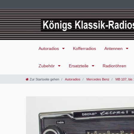
Autoradios
Kofferradios
Antennen
Zubehör
Ersatzteile
Radioröhren
Zur Startseite gehen
Autoradios
Mercedes Benz
MB 107, bis