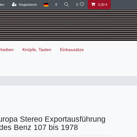
den
Registrieren
€
0
0,00 €
cheiben
Knöpfe, Tasten
Einbausätze
uropa Stereo Exportausführung
edes Benz 107 bis 1978