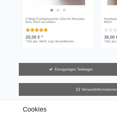
2-Wege Frontlautsprecher 10cm für Mercedes
Hecklauts
Benz W107 und andere
#3014
25,00 € *
39,00 
*
inkl. ges. MwSt.
zzgl.
Versandkosten
*
inkl. ges
Einzigartiges Teilelager
Versandinformatione
Cookies