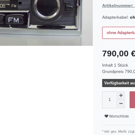
Artikelnummer:
Adapterkabel:
oh
ohne Adapterk
790,00 
Inhalt
1
Stück
Grundpreis
790,0
Verfügbarkeit au
Wunschliste
* inkl. ges. MwSt. zzgl