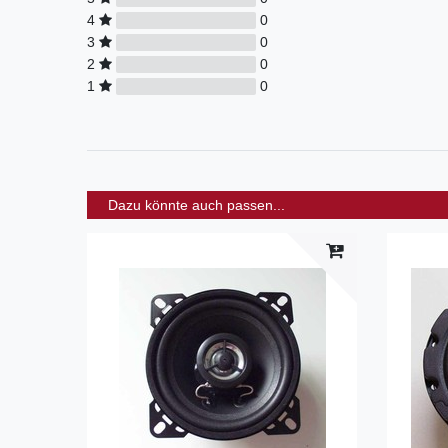
4
0
3
0
2
0
1
0
Dazu könnte auch passen...