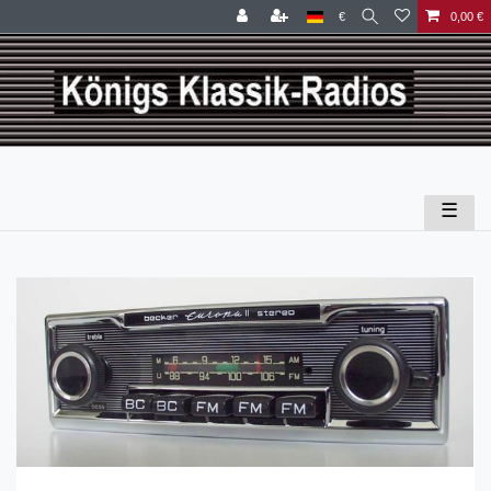
€
0,00 €
☰