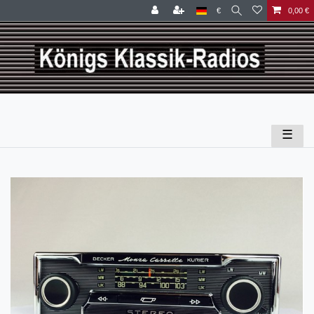
€
0,00 €
☰