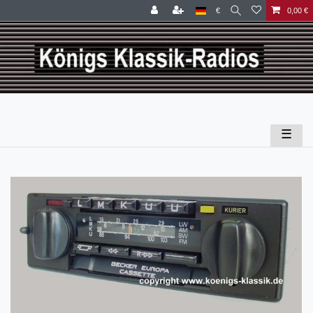
€
0,00 €
☰