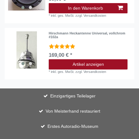
In den Warenkorb
*
inkl. ges. MwSt.
zzgl.
Versandkosten
Hirschmann Heckantenne Universal, vollchrom
#102a
169,00 € *
Artikel anzeigen
*
inkl. ges. MwSt.
zzgl.
Versandkosten
Einzigartiges Teilelager
Von Meisterhand restauriert
Erstes Autoradio-Museum