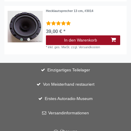
Hecklautsprecher 13 cm, #3014
39,00 € *
In den Warenkorb
*
inkl. ges. MwSt.
zzgl.
Versandkosten
Einzigartiges Teilelager
Von Meisterhand restauriert
Erstes Autoradio-Museum
Versandinformationen