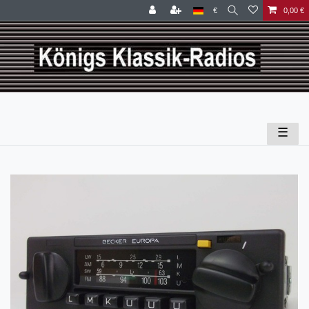
€
0,00 €
☰