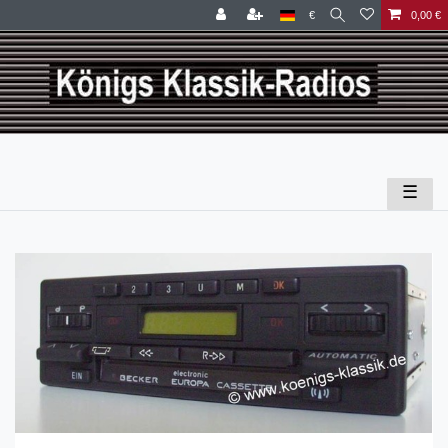
€
0,00 €
☰