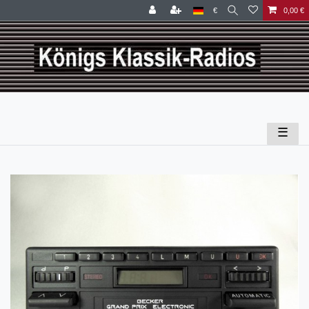
€
0,00 €
☰