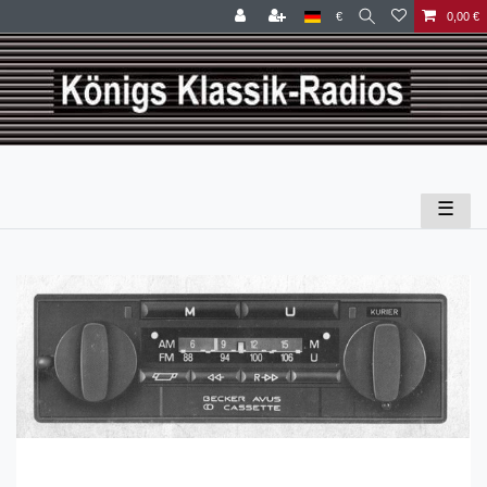
€
0,00 €
☰