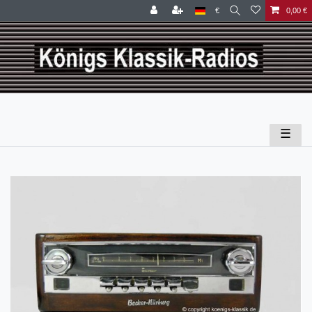
€
0,00 €
☰