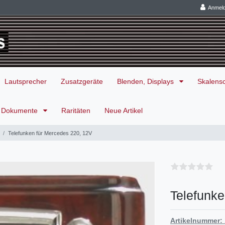
Anmel
Lautsprecher
Zusatzgeräte
Blenden, Displays
Skalens
Dokumente
Raritäten
Neue Artikel
Telefunken für Mercedes 220, 12V
Telefunke
Artikelnummer: