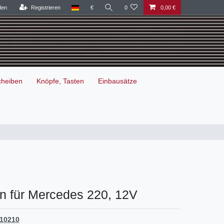
den
Registrieren
€
0
0,00 €
cheiben
Knöpfe, Tasten
Einbausätze
n für Mercedes 220, 12V
10210