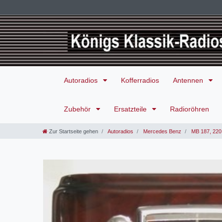
Autoradios
Kofferradios
Antennen
Zubehör
Ersatzteile
Radioröhren
Zur Startseite gehen
Autoradios
Mercedes Benz
MB 187, 220