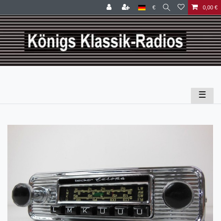
€
0,00 €
☰