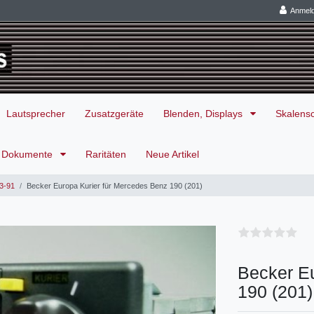
Anmel
Lautsprecher
Zusatzgeräte
Blenden, Displays
Skalens
Dokumente
Raritäten
Neue Artikel
3-91
Becker Europa Kurier für Mercedes Benz 190 (201)
Becker Eu
190 (201)