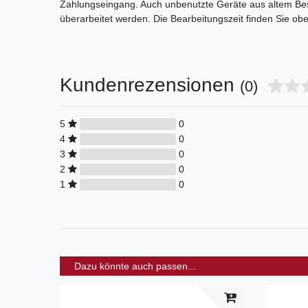
Zahlungseingang. Auch unbenutzte Geräte aus altem Bes
überarbeitet werden. Die Bearbeitungszeit finden Sie ob
Kundenrezensionen
(0)
5
0
4
0
3
0
2
0
1
0
Dazu könnte auch passen...