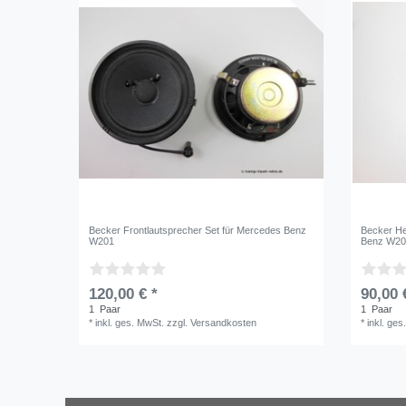
Becker Frontlautsprecher Set für Mercedes Benz
Becker He
W201
Benz W20
120,00 € *
90,00 
1
Paar
1
Paar
*
inkl. ges. MwSt.
zzgl.
Versandkosten
*
inkl. ges