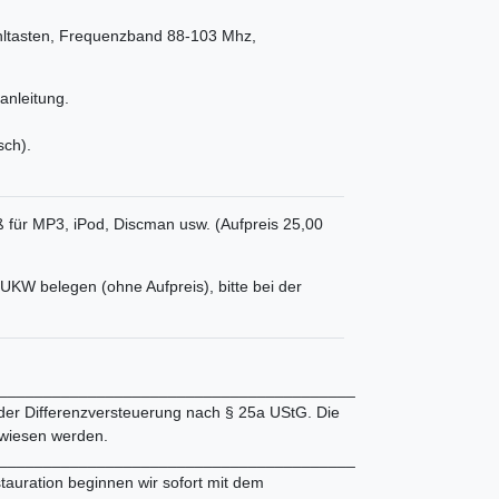
ltasten, Frequenzband 88-103 Mhz,
anleitung.
sch).
ß für MP3, iPod, Discman usw. (Aufpreis 25,00
UKW belegen (ohne Aufpreis), bitte bei der
________________________________________
 der Differenzversteuerung nach § 25a UStG. Die
wiesen werden.
________________________________________
tauration beginnen wir sofort mit dem