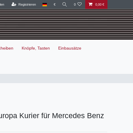
den
Registrieren
€
0
0,00 €
cheiben
Knöpfe, Tasten
Einbausätze
ropa Kurier für Mercedes Benz