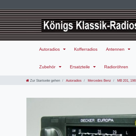
Autoradios
Kofferradios
Antennen
Zubehör
Ersatzteile
Radioröhren
Zur Startseite gehen
Autoradios
Mercedes Benz
MB 201, 198