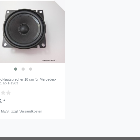
cklautsprecher 10 cm für Mercedes-
1 ab 1-1983
€ *
. MwSt.
zzgl.
Versandkosten