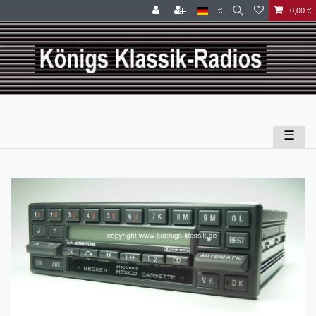
€
0,00 €
☰