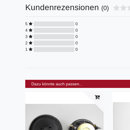
Kundenrezensionen
(0)
5
0
4
0
3
0
2
0
1
0
Dazu könnte auch passen...