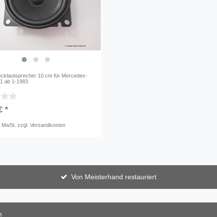
cklautsprecher 10 cm für Mercedes-
1 ab 1-1983
€ *
. MwSt.
zzgl.
Versandkosten
Von Meisterhand restauriert
n