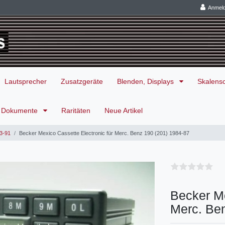
Anmel
Lautsprecher
Zusatzgeräte
Blenden, Displays
Skalens
Dokumente
Raritäten
Neue Artikel
3-91
Becker Mexico Cassette Electronic für Merc. Benz 190 (201) 1984-87
Becker Me
Merc. Be