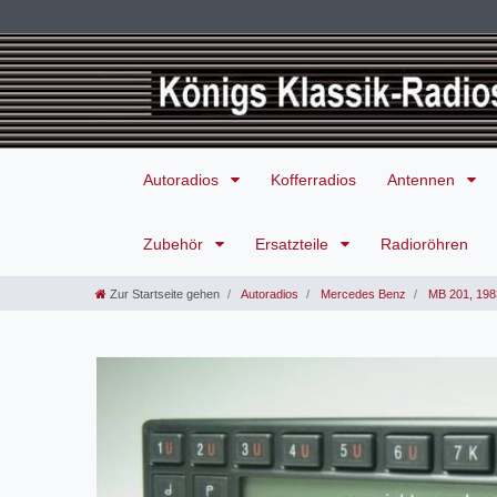
Autoradios
Kofferradios
Antennen
Zubehör
Ersatzteile
Radioröhren
Zur Startseite gehen
Autoradios
Mercedes Benz
MB 201, 198