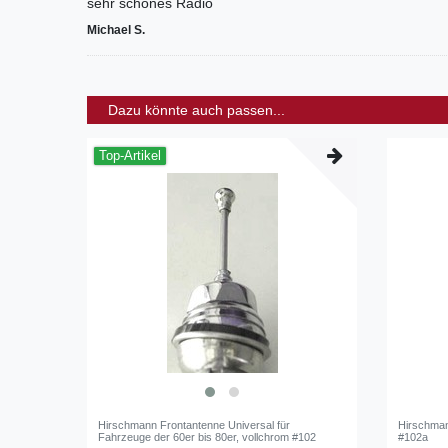
sehr schönes Radio
Michael S.
Dazu könnte auch passen...
Top-Artikel
Hirschmann Frontantenne Universal für
Hirschman
Fahrzeuge der 60er bis 80er, vollchrom #102
#102a