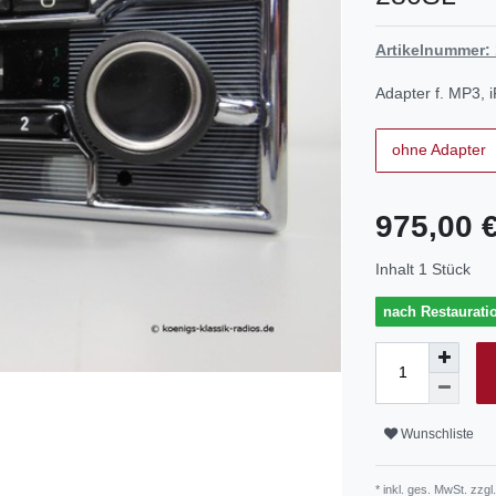
Artikelnummer:
Adapter f. MP3, 
ohne Adapter
975,00 
Inhalt
1
Stück
nach Restaurati
Wunschliste
* inkl. ges. MwSt. zzgl