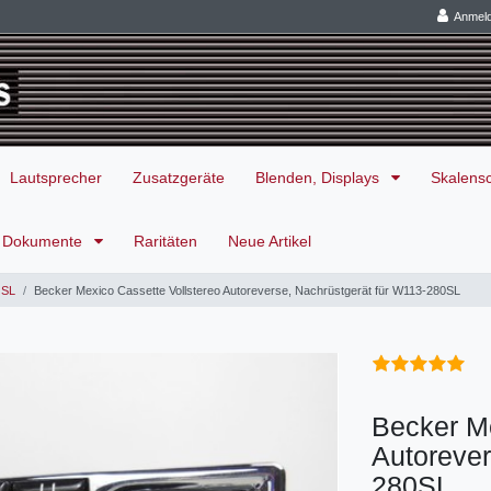
Anmel
Lautsprecher
Zusatzgeräte
Blenden, Displays
Skalens
Dokumente
Raritäten
Neue Artikel
 SL
Becker Mexico Cassette Vollstereo Autoreverse, Nachrüstgerät für W113-280SL
Becker Me
Autorever
280SL