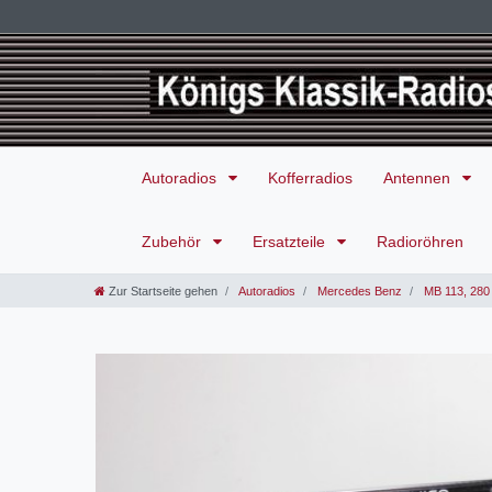
Autoradios
Kofferradios
Antennen
Zubehör
Ersatzteile
Radioröhren
Zur Startseite gehen
Autoradios
Mercedes Benz
MB 113, 280