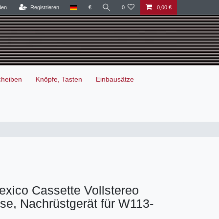
den
Registrieren
€
0
0,00 €
cheiben
Knöpfe, Tasten
Einbausätze
xico Cassette Vollstereo
se, Nachrüstgerät für W113-