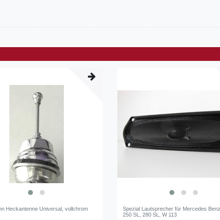
n Heckantenne Universal, vollchrom
Spezial Lautsprecher für Mercedes Benz
250 SL, 280 SL, W 113