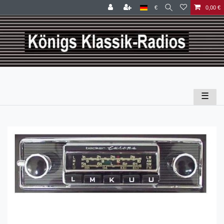
€
0,00 €
☰