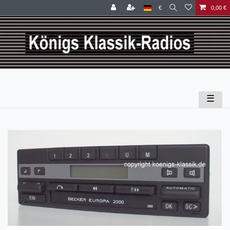
€
0,00 €
☰