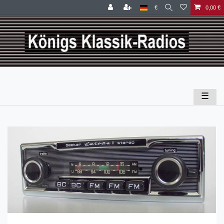
€
0,00 €
☰