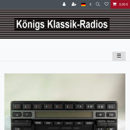
€
0,00 €
☰