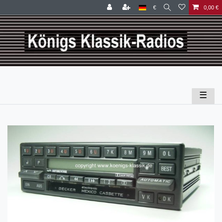
€
0,00 €
☰