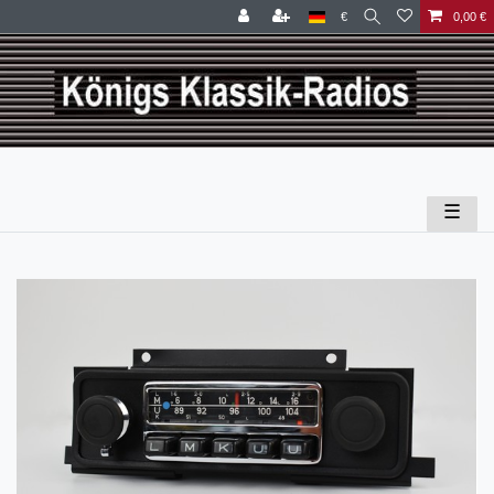
€
0,00 €
☰