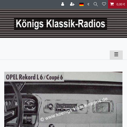
€
0,00 €
☰