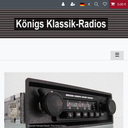
€
0,00 €
☰