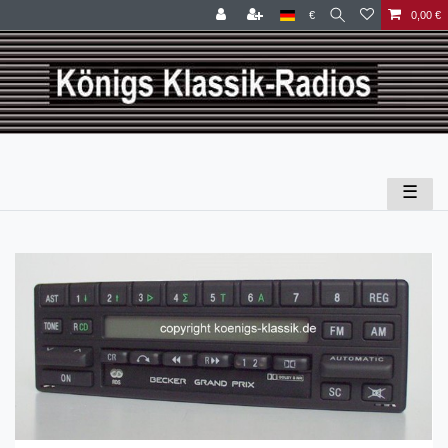
€
0,00 €
☰