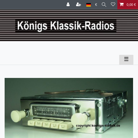
€
0,00 €
☰