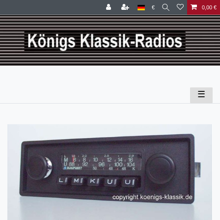
€
0,00 €
☰