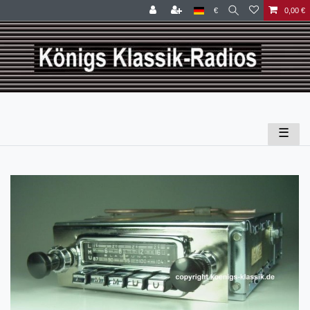
€
0,00 €
☰