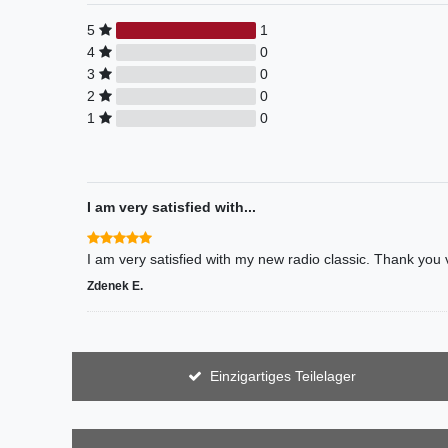
5
1
4
0
3
0
2
0
1
0
I am very satisfied with...
Zdenek E.
Einzigartiges Teilelager