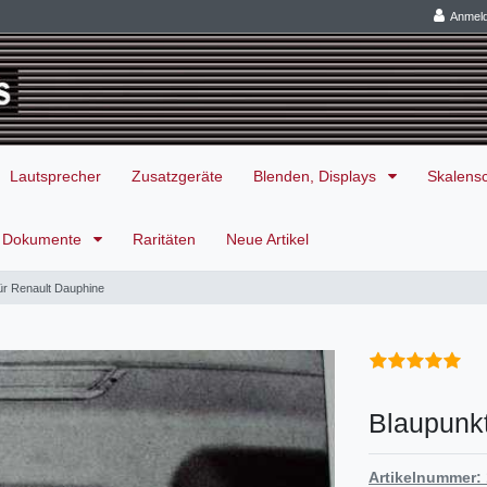
Anmel
Lautsprecher
Zusatzgeräte
Blenden, Displays
Skalens
Dokumente
Raritäten
Neue Artikel
für Renault Dauphine
Blaupunkt
Artikelnummer: