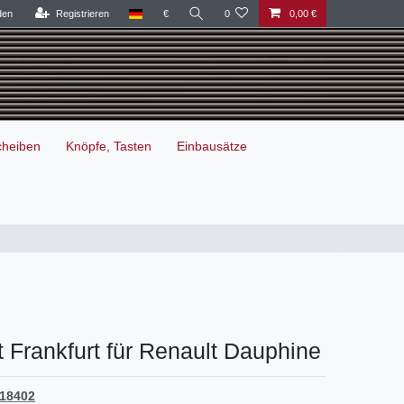
den
Registrieren
€
0
0,00 €
cheiben
Knöpfe, Tasten
Einbausätze
 Frankfurt für Renault Dauphine
18402