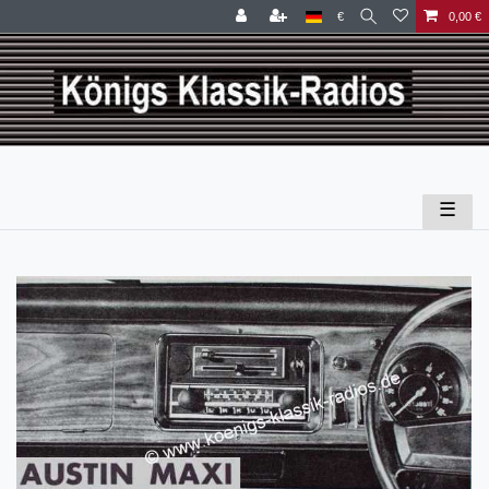
€
0,00 €
☰