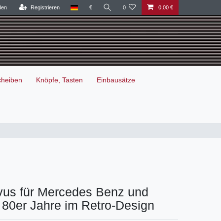
den
Registrieren
€
0
0,00 €
cheiben
Knöpfe, Tasten
Einbausätze
vus für Mercedes Benz und
 80er Jahre im Retro-Design