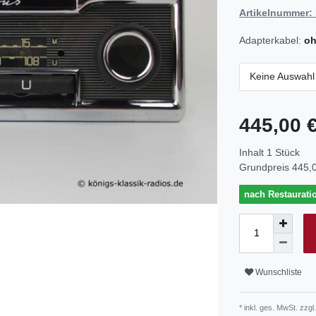
Artikelnummer:
Adapterkabel:
oh
Keine Auswahl
445,00 
Inhalt
1
Stück
Grundpreis
445,0
nach Restaurati
Wunschliste
* inkl. ges. MwSt. zzgl