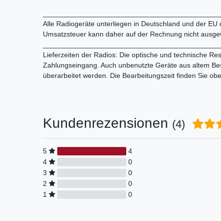
_____________________________________________
Alle Radiogeräte unterliegen in Deutschland und der EU
Umsatzsteuer kann daher auf der Rechnung nicht ausge
_____________________________________________
Lieferzeiten der Radios: Die optische und technische Res
Zahlungseingang. Auch unbenutzte Geräte aus altem Bes
überarbeitet werden. Die Bearbeitungszeit finden Sie ob
Kundenrezensionen
(4)
5
4
4
0
3
0
2
0
1
0