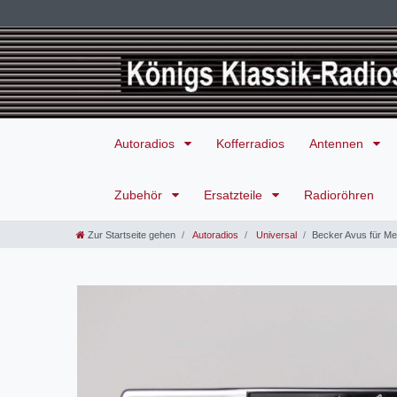
Autoradios
Kofferradios
Antennen
Zubehör
Ersatzteile
Radioröhren
Zur Startseite gehen
Autoradios
Universal
Becker Avus für Me