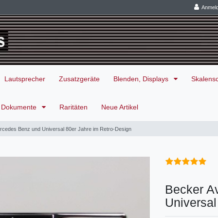
Anmel
Lautsprecher
Zusatzgeräte
Blenden, Displays
Skalens
Dokumente
Raritäten
Neue Artikel
rcedes Benz und Universal 80er Jahre im Retro-Design
Becker A
Universal