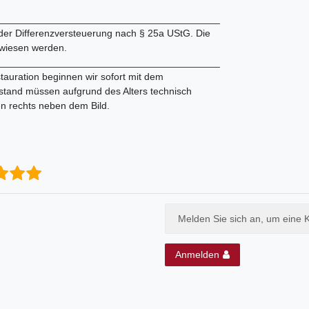
________________________________________
 der Differenzversteuerung nach § 25a UStG. Die
wiesen werden.
________________________________________
tauration beginnen wir sofort mit dem
tand müssen aufgrund des Alters technisch
en rechts neben dem Bild.
Melden Sie sich an, um eine 
Anmelden