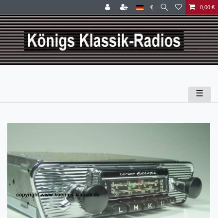
€
0,00 €
☰