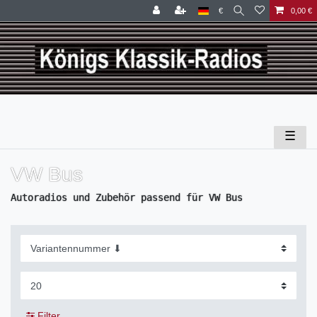
€
0,00 €
☰
VW Bus
Autoradios und Zubehör passend für VW Bus
Filter