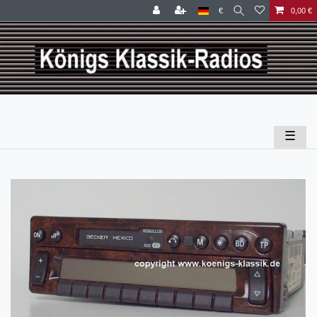
€
0,00 €
☰