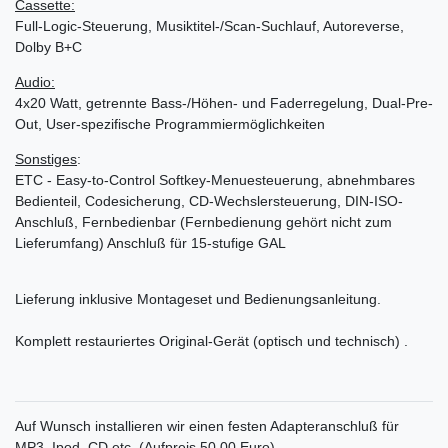
Cassette:
Full-Logic-Steuerung, Musiktitel-/Scan-Suchlauf, Autoreverse,
Dolby B+C
Audio:
4x20 Watt, getrennte Bass-/Höhen- und Faderregelung, Dual-Pre-
Out, User-spezifische Programmiermöglichkeiten
Sonstiges
:
ETC - Easy-to-Control Softkey-Menuesteuerung, abnehmbares
Bedienteil, Codesicherung, CD-Wechslersteuerung, DIN-ISO-
Anschluß, Fernbedienbar (Fernbedienung gehört nicht zum
Lieferumfang) Anschluß für 15-stufige GAL
Lieferung inklusive Montageset und Bedienungsanleitung.
Komplett restauriertes Original-Gerät (optisch und technisch) .
Auf Wunsch installieren wir einen festen Adapteranschluß für
MP3, Ipod, CD etc. (Aufpreis 50.00 Euro).