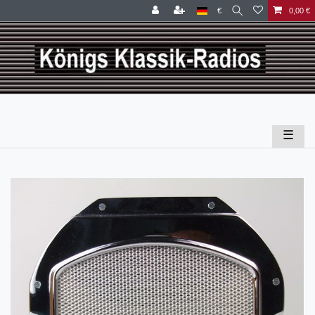
€
0,00 €
☰