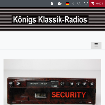
€
0,00 €
☰