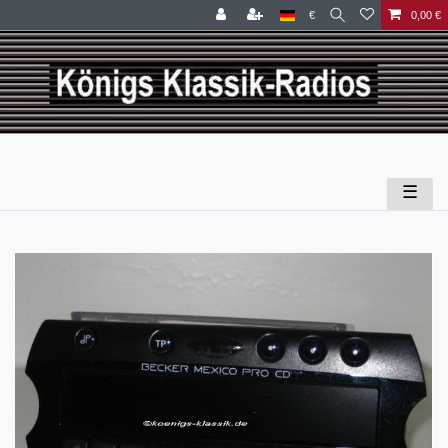
€
0,00 €
☰