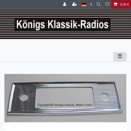
€
0,00 €
☰